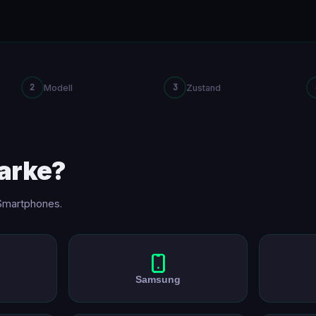
2
3
Modell
Zustand
arke?
Smartphones.
Samsung